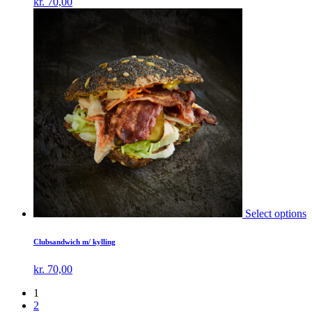
kr.
70,00
Select options
Clubsandwich m/ kylling
kr.
70,00
1
2