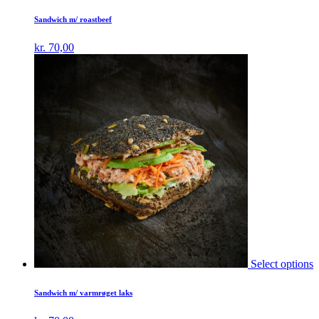
Sandwich m/ roastbeef
kr.
70,00
Select options
Sandwich m/ varmrøget laks