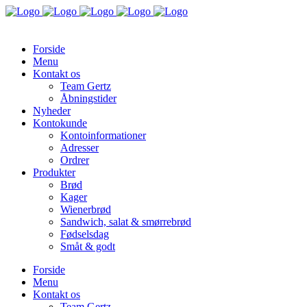
Forside
Menu
Kontakt os
Team Gertz
Åbningstider
Nyheder
Kontokunde
Kontoinformationer
Adresser
Ordrer
Produkter
Brød
Kager
Wienerbrød
Sandwich, salat & smørrebrød
Fødselsdag
Småt & godt
Forside
Menu
Kontakt os
Team Gertz