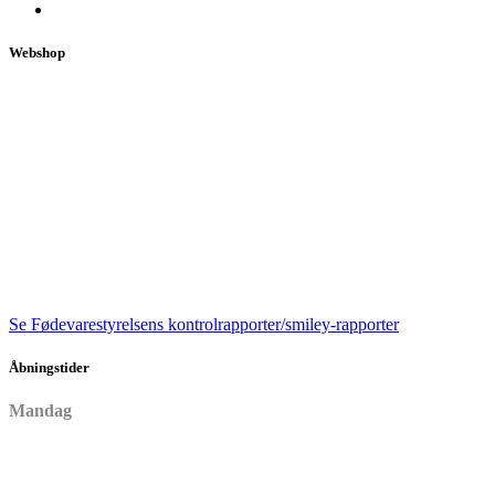
Webshop
Se Fødevarestyrelsens kontrolrapporter/smiley-rapporter
Åbningstider
Mandag
Lukket