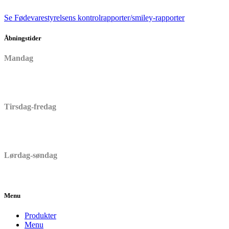
Se Fødevarestyrelsens kontrolrapporter/smiley-rapporter
Åbningstider
Mandag
Lukket
Tirsdag-fredag
06:30 – 17:00
Lørdag-søndag
06:30 – 15:00
Menu
Produkter
Menu