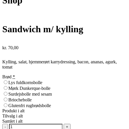
Shop
Sandwich m/ kylling
kr.
70,00
Kylling, salat, hjemmerørt karrydressing, bacon, ananas, agurk,
tomat
Brød
*
Lys fuldkornsbolle
Mørk Dunkerque-bolle
Surdejsbolle med sesam
Briochebolle
Glutenfri rugbrødsbolle
Produkt i alt
Tilvalg i alt
Samlet i alt
Sandwich