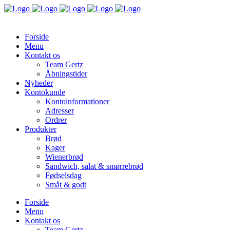
Forside
Menu
Kontakt os
Team Gertz
Åbningstider
Nyheder
Kontokunde
Kontoinformationer
Adresser
Ordrer
Produkter
Brød
Kager
Wienerbrød
Sandwich, salat & smørrebrød
Fødselsdag
Småt & godt
Forside
Menu
Kontakt os
Team Gertz