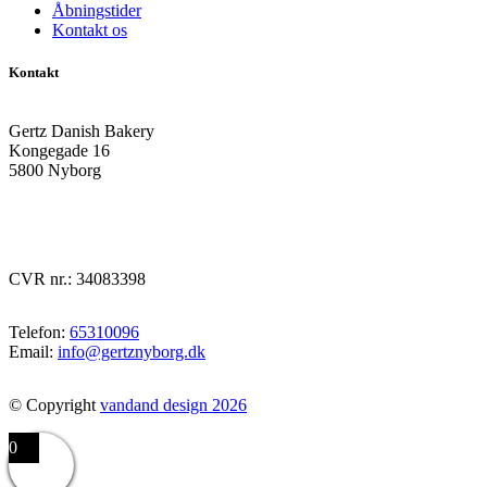
Åbningstider
Kontakt os
Kontakt
Gertz Danish Bakery
Kongegade 16
5800 Nyborg
CVR nr.: 34083398
Telefon:
65310096
Email:
info@gertznyborg.dk
© Copyright
vandand design 2026
0