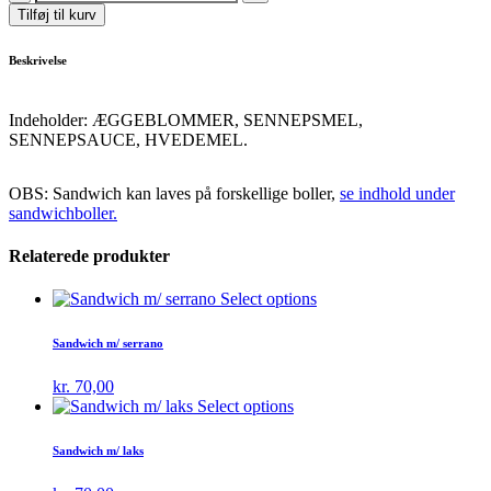
m/
Tilføj til kurv
kylling
quantity
Beskrivelse
Indeholder: ÆGGEBLOMMER, SENNEPSMEL,
SENNEPSAUCE, HVEDEMEL.
OBS: Sandwich kan laves på forskellige boller,
se indhold under
sandwichboller.
Relaterede produkter
Select options
Sandwich m/ serrano
kr.
70,00
Select options
Sandwich m/ laks