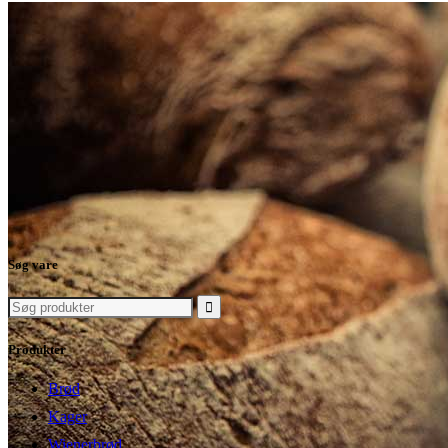
Søg vare
Søg
efter:
Produkter
Brød
Kager
Wienerbrød