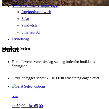
Sandwich, salat & smørrebrød
Rugbrødssandwich
Salat
Sandwich
Smørrebrød
Fødselsdag
Salat
Afhentning af ordrer
Der udleveres varer tirsdag-søndag indenfor butikkens
åbningstid.
Ordre aflægges senest kl. 18.00 til afhentning dagen efter.
Dette
Select options
vare
har
Salat
flere
varianter.
Prisinterval:
kr.
50,00
–
kr.
65,00
Mulighederne