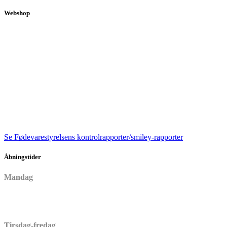
kr. 50,00
kan
til
Webshop
vælges
kr. 65,00
på
varesiden
Se Fødevarestyrelsens kontrolrapporter/smiley-rapporter
Åbningstider
Mandag
Lukket
Tirsdag-fredag