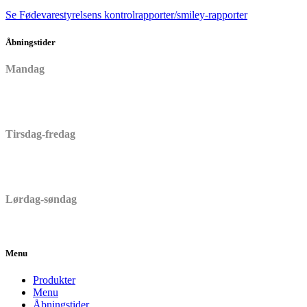
Se Fødevarestyrelsens kontrolrapporter/smiley-rapporter
Åbningstider
Mandag
Lukket
Tirsdag-fredag
06:30 – 17:00
Lørdag-søndag
06:30 – 15:00
Menu
Produkter
Menu
Åbningstider