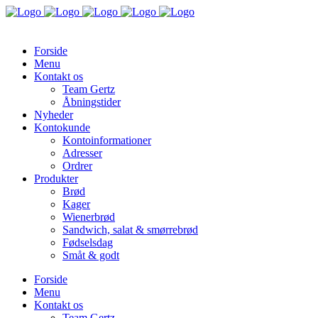
Forside
Menu
Kontakt os
Team Gertz
Åbningstider
Nyheder
Kontokunde
Kontoinformationer
Adresser
Ordrer
Produkter
Brød
Kager
Wienerbrød
Sandwich, salat & smørrebrød
Fødselsdag
Småt & godt
Forside
Menu
Kontakt os
Team Gertz