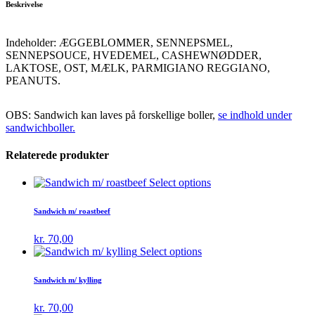
Beskrivelse
pesto
quantity
Indeholder: ÆGGEBLOMMER, SENNEPSMEL,
SENNEPSOUCE, HVEDEMEL, CASHEWNØDDER,
LAKTOSE, OST, MÆLK, PARMIGIANO REGGIANO,
PEANUTS.
OBS: Sandwich kan laves på forskellige boller,
se indhold under
sandwichboller.
Relaterede produkter
Select options
Sandwich m/ roastbeef
kr.
70,00
Select options
Sandwich m/ kylling
kr.
70,00