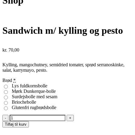
Shop
Sandwich m/ kylling og pesto
kr.
70,00
Kylling, mangochutney, semidried tomater, sprød serranoskinke,
salat, karrymayo, pesto.
Brød
*
Lys fuldkornsbolle
Mørk Dunkerque-bolle
Surdejsbolle med sesam
Briochebolle
Glutenfri rugbrødsbolle
Sandwich
m/
Tilføj til kurv
kylling
og