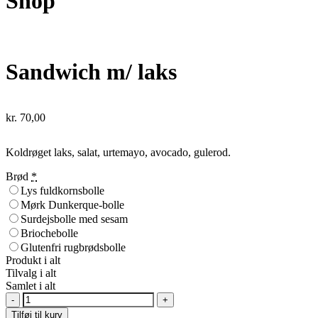
Shop
Sandwich m/ laks
kr.
70,00
Koldrøget laks, salat, urtemayo, avocado, gulerod.
Brød
*
Lys fuldkornsbolle
Mørk Dunkerque-bolle
Surdejsbolle med sesam
Briochebolle
Glutenfri rugbrødsbolle
Produkt i alt
Tilvalg i alt
Samlet i alt
Sandwich
m/
Tilføj til kurv