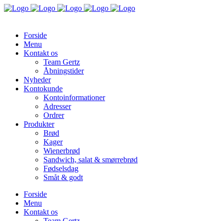
Forside
Menu
Kontakt os
Team Gertz
Åbningstider
Nyheder
Kontokunde
Kontoinformationer
Adresser
Ordrer
Produkter
Brød
Kager
Wienerbrød
Sandwich, salat & smørrebrød
Fødselsdag
Småt & godt
Forside
Menu
Kontakt os
Team Gertz