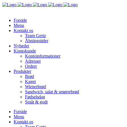
Forside
Menu
Kontakt os
Team Gertz
Åbningstider
Nyheder
Kontokunde
Kontoinformationer
Adresser
Ordrer
Produkter
Brød
Kager
Wienerbrød
Sandwich, salat & smørrebrød
Fødselsdag
Småt & godt
Forside
Menu
Kontakt os
Team Gertz