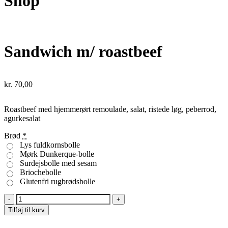
Shop
Sandwich m/ roastbeef
kr.
70,00
Roastbeef med hjemmerørt remoulade, salat, ristede løg, peberrod,
agurkesalat
Brød
*
Lys fuldkornsbolle
Mørk Dunkerque-bolle
Surdejsbolle med sesam
Briochebolle
Glutenfri rugbrødsbolle
Sandwich
m/
Tilføj til kurv
roastbeef
quantity