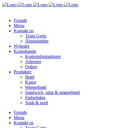
Forside
Menu
Kontakt os
Team Gertz
Åbningstider
Nyheder
Kontokunde
Kontoinformationer
Adresser
Ordrer
Produkter
Brød
Kager
Wienerbrød
Sandwich, salat & smørrebrød
Fødselsdag
Småt & godt
Forside
Menu
Kontakt os
Team Gertz