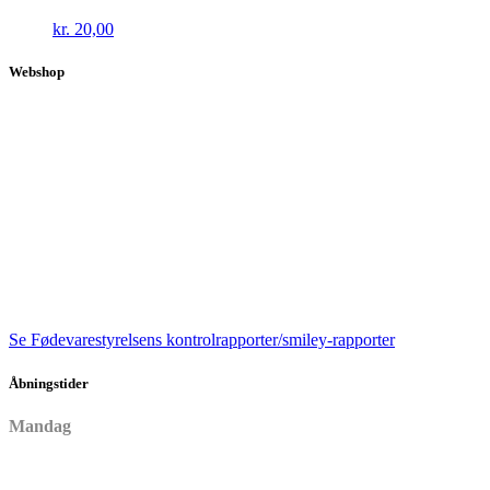
kr.
20,00
Webshop
Se Fødevarestyrelsens kontrolrapporter/smiley-rapporter
Åbningstider
Mandag
Lukket