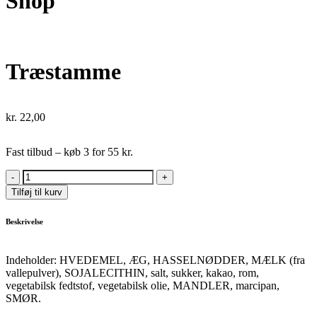
Shop
Træstamme
kr.
22,00
Fast tilbud – køb 3 for 55 kr.
Træstamme
quantity
Tilføj til kurv
Beskrivelse
Indeholder: HVEDEMEL, ÆG, HASSELNØDDER, MÆLK (fra
vallepulver), SOJALECITHIN, salt, sukker, kakao, rom,
vegetabilsk fedtstof, vegetabilsk olie, MANDLER, marcipan,
SMØR.