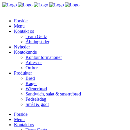
Forside
Menu
Kontakt os
Team Gertz
Åbningstider
Nyheder
Kontokunde
Kontoinformationer
Adresser
Ordrer
Produkter
Brød
Kager
Wienerbrød
Sandwich, salat & smørrebrød
Fødselsdag
Småt & godt
Forside
Menu
Kontakt os
Team Gertz