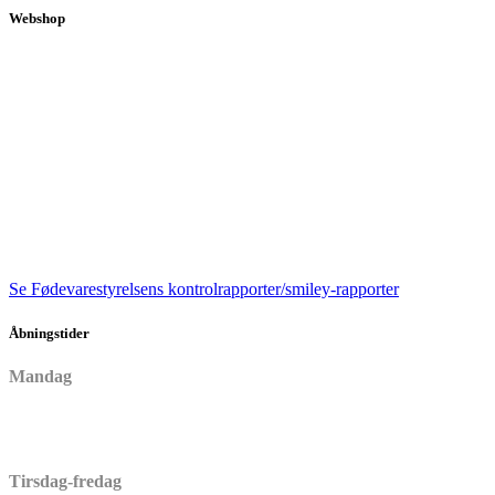
Webshop
Se Fødevarestyrelsens kontrolrapporter/smiley-rapporter
Åbningstider
Mandag
Lukket
Tirsdag-fredag