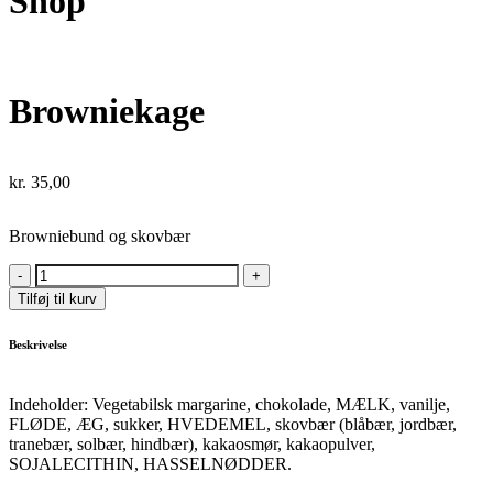
Shop
Browniekage
kr.
35,00
Browniebund og skovbær
Browniekage
quantity
Tilføj til kurv
Beskrivelse
Indeholder: Vegetabilsk margarine, chokolade, MÆLK, vanilje,
FLØDE, ÆG, sukker, HVEDEMEL, skovbær (blåbær, jordbær,
tranebær, solbær, hindbær), kakaosmør, kakaopulver,
SOJALECITHIN, HASSELNØDDER.